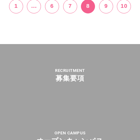
1
...
6
7
8
9
10
RECRUITMENT
募集要項
OPEN CAMPUS