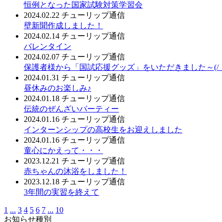
恒例となった国家試験対策学習会
2024.02.22
チューリップ通信
壁新聞作成しました！
2024.02.14
チューリップ通信
バレンタイン
2024.02.07
チューリップ通信
保護者様から「国試応援グッズ」をいただきました～(/・ω・
2024.01.31
チューリップ通信
昼休みのお楽しみ♪
2024.01.18
チューリップ通信
伝統のぜんざいパーティー
2024.01.16
チューリップ通信
インターンシップの高校生をお迎えしました
2024.01.16
チューリップ通信
童心にかえって・・・
2023.12.21
チューリップ通信
赤ちゃんの沐浴をしました！
2023.12.18
チューリップ通信
3年間の実習を終えて
1
...
3
4
5
6
7
...
10
お知らせ種別