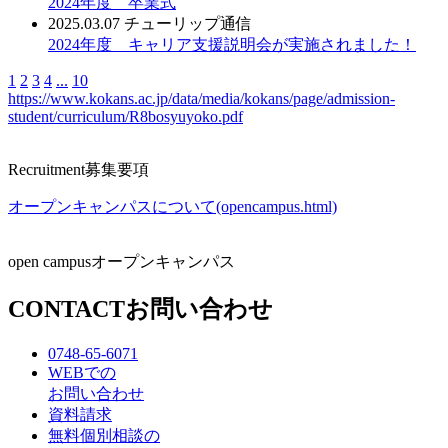
2024年度 卒業式
2025.03.07
チューリップ通信
2024年度 キャリア支援説明会が実施されました！
1
2
3
4
...
10
https://www.kokans.ac.jp/data/media/kokans/page/admission-
student/curriculum/R8bosyuyoko.pdf
Recruitment
募集要項
オープンキャンパスについて(opencampus.html)
open campus
オープンキャンパス
CONTACT
お問い合わせ
0748-65-6071
WEBでの
お問い合わせ
資料請求
無料個別相談の