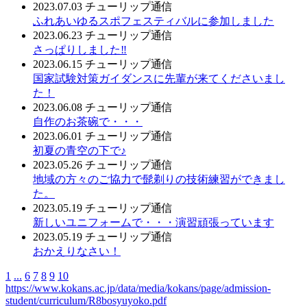
2023.07.03
チューリップ通信
ふれあいゆるスポフェスティバルに参加しました
2023.06.23
チューリップ通信
さっぱりしました‼
2023.06.15
チューリップ通信
国家試験対策ガイダンスに先輩が来てくださいまし
た！
2023.06.08
チューリップ通信
自作のお茶碗で・・・
2023.06.01
チューリップ通信
初夏の青空の下で♪
2023.05.26
チューリップ通信
地域の方々のご協力で髭剃りの技術練習ができまし
た。
2023.05.19
チューリップ通信
新しいユニフォームで・・・演習頑張っています
2023.05.19
チューリップ通信
おかえりなさい！
1
...
6
7
8
9
10
https://www.kokans.ac.jp/data/media/kokans/page/admission-
student/curriculum/R8bosyuyoko.pdf