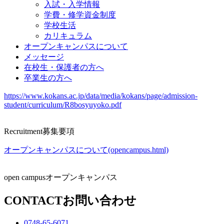
入試・入学情報
学費・修学資金制度
学校生活
カリキュラム
オープンキャンパスについて
メッセージ
在校生・保護者の方へ
卒業生の方へ
https://www.kokans.ac.jp/data/media/kokans/page/admission-
student/curriculum/R8bosyuyoko.pdf
Recruitment
募集要項
オープンキャンパスについて(opencampus.html)
open campus
オープンキャンパス
CONTACT
お問い合わせ
0748-65-6071