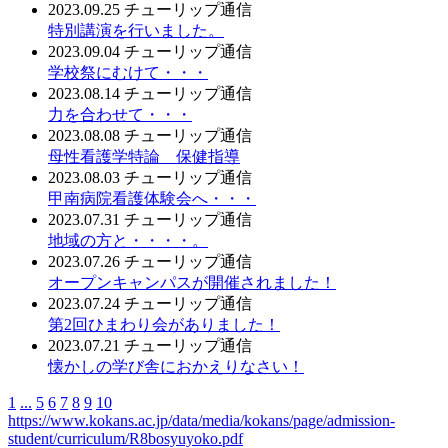
2023.09.25
チューリップ通信
特別講演を行いました。
2023.09.04
チューリップ通信
学校祭にむけて・・・
2023.08.14
チューリップ通信
力を合わせて・・・
2023.08.08
チューリップ通信
母性看護学特論 保健指導
2023.08.03
チューリップ通信
甲南病院看護体験会へ・・・
2023.07.31
チューリップ通信
地域の方と・・・・。
2023.07.26
チューリップ通信
オープンキャンパスが開催されました！
2023.07.24
チューリップ通信
第2回ひまわり会がありました！
2023.07.21
チューリップ通信
懐かしの学び舎におかえりなさい！
1
...
5
6
7
8
9
10
https://www.kokans.ac.jp/data/media/kokans/page/admission-
student/curriculum/R8bosyuyoko.pdf