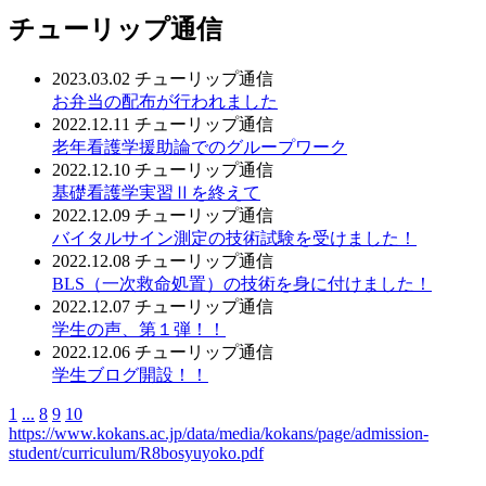
チューリップ通信
2023.03.02
チューリップ通信
お弁当の配布が行われました
2022.12.11
チューリップ通信
老年看護学援助論でのグループワーク
2022.12.10
チューリップ通信
基礎看護学実習Ⅱを終えて
2022.12.09
チューリップ通信
バイタルサイン測定の技術試験を受けました！
2022.12.08
チューリップ通信
BLS（一次救命処置）の技術を身に付けました！
2022.12.07
チューリップ通信
学生の声、第１弾！！
2022.12.06
チューリップ通信
学生ブログ開設！！
1
...
8
9
10
https://www.kokans.ac.jp/data/media/kokans/page/admission-
student/curriculum/R8bosyuyoko.pdf