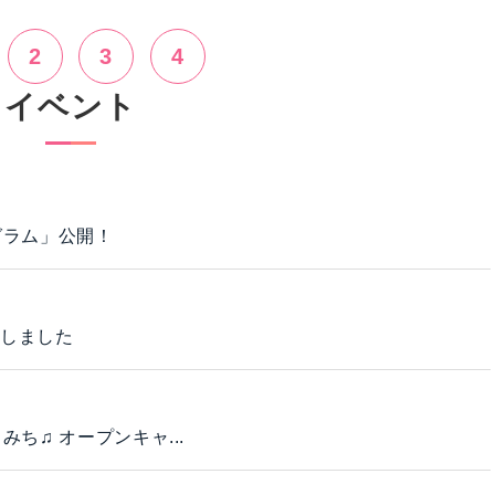
2
3
4
イベント
グラム」公開！
定しました
ち♫ オープンキャ...