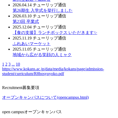
2026.04.14
チューリップ通信
第26期生 入学式を挙行しました
2026.03.10
チューリップ通信
第23回 卒業式
2025.12.04
チューリップ通信
【食の支援】ランチボックス いただきます✨
2025.11.19
チューリップ通信
ふれあいマーケット
2025.11.05
チューリップ通信
地域から広がる笑顔の人ミャク
1
2
3
...
10
https://www.kokans.ac.jp/data/media/kokans/page/admission-
student/curriculum/R8bosyuyoko.pdf
Recruitment
募集要項
オープンキャンパスについて(opencampus.html)
open campus
オープンキャンパス