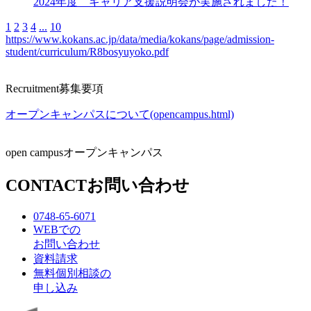
2024年度 キャリア支援説明会が実施されました！
1
2
3
4
...
10
https://www.kokans.ac.jp/data/media/kokans/page/admission-
student/curriculum/R8bosyuyoko.pdf
Recruitment
募集要項
オープンキャンパスについて(opencampus.html)
open campus
オープンキャンパス
CONTACT
お問い合わせ
0748-65-6071
WEBでの
お問い合わせ
資料請求
無料個別相談の
申し込み